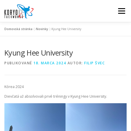
Prejsť
na
Menu
obsah
Domovská stránka
»
Novinky
»
Kyung Hee University
TRÉNINGY
KALENDÁR
POPLATKY
O NÁS …
Kyung Hee University
VIAC O TAEKWONDE
BLOG
FAQ
KONTAKT
PUBLIKOVANÉ
18. MARCA 2024
AUTOR:
FILIP ŠVEC
GDPR
Kórea 2024
Dievčatá už absolvovali prvé tréningy v Kyung Hee University.