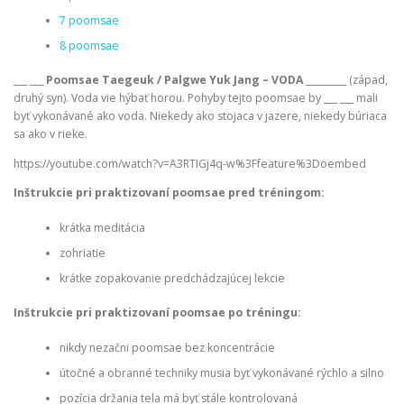
7 poomsae
8 poomsae
___ ___
Poomsae Taegeuk / Palgwe Yuk Jang – VODA
_________ (západ,
druhý syn). Voda vie hýbať horou. Pohyby tejto poomsae by ___ ___ mali
byť vykonávané ako voda. Niekedy ako stojaca v jazere, niekedy búriaca
sa ako v rieke.
https://youtube.com/watch?v=A3RTIGj4q-w%3Ffeature%3Doembed
Inštrukcie pri praktizovaní poomsae pred tréningom:
krátka meditácia
zohriatie
krátke zopakovanie predchádzajúcej lekcie
Inštrukcie pri praktizovaní poomsae po tréningu:
nikdy nezačni poomsae bez koncentrácie
útočné a obranné techniky musia byť vykonávané rýchlo a silno
pozícia držania tela má byť stále kontrolovaná