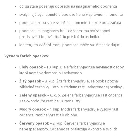
oči sa stále pozerajú dopredu na imaginárneho oponenta
svaly majú byť napnuté alebo uvoľnené v správnom momente
poomsae treba stále skončiť na tom mieste, kde bola začatá
poomsae je imaginárny boj : cvičenec má byť schopný
predstaviť si bojovú situáciu pre každú techniku
len ten, kto zvládol jednu poomsae môže sa učiť nasledujúcu
Význam farieb opaskov:
Biely opasok
– 10. kup. Biela farba vyjadruje nevinnosť osoby,
ktorá nemá vedomosti o Taekwondo.
Žltý opasok
– 8. kup. Žltá farba vyjadruje, že osoba pozná
základné techniky. Toto je štádium rastu zakorenenej rastliny.
Zelený opasok
– 6. kup. Zelená farba vyjadruje rast cvičenca
Taekwondo, že rastline už rastú listy.
Modrý opasok
– 4. kup. Modrá farba vyjadruje vysoký rast
cvičenca, rastlina vyrástla k oblohe.
Červený opasok
– 2. kup. Červená farba vyjadruje
nebezpečenstvo. Cvičenec sa praktizuje v kontrole svojich