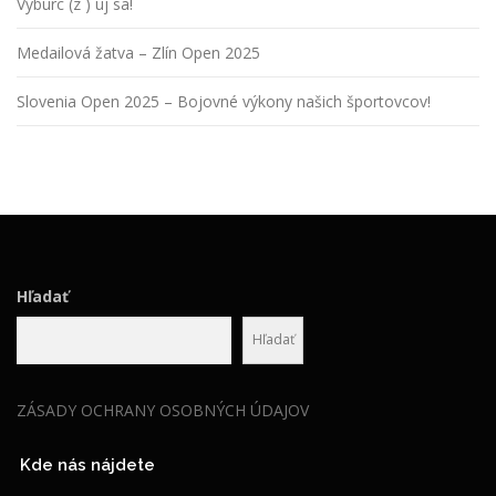
Vyburc (z ) uj sa!
Medailová žatva – Zlín Open 2025
Slovenia Open 2025 – Bojovné výkony našich športovcov!
Hľadať
Hľadať
ZÁSADY OCHRANY OSOBNÝCH ÚDAJOV
Kde nás nájdete