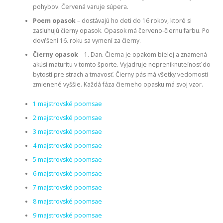
pohybov. Červená varuje súpera.
Poem opasok
– dostávajú ho deti do 16 rokov, ktoré si
zasluhujú čierny opasok. Opasok má červeno-čiernu farbu. Po
dovŕšení 16. roku sa vymení za čierny.
Čierny opasok
– 1. Dan. Čierna je opakom bielej a znamená
akúsi maturitu v tomto športe. Vyjadruje nepreniknuteľnosť do
bytosti pre strach a tmavosť. Čierny pás má všetky vedomosti
zmienené vyššie. Každá fáza čierneho opasku má svoj vzor.
1 majstrovské poomsae
2 majstrovské poomsae
3 majstrovské poomsae
4 majstrovské poomsae
5 majstrovské poomsae
6 majstrovské poomsae
7 majstrovské poomsae
8 majstrovské poomsae
9 majstrovské poomsae