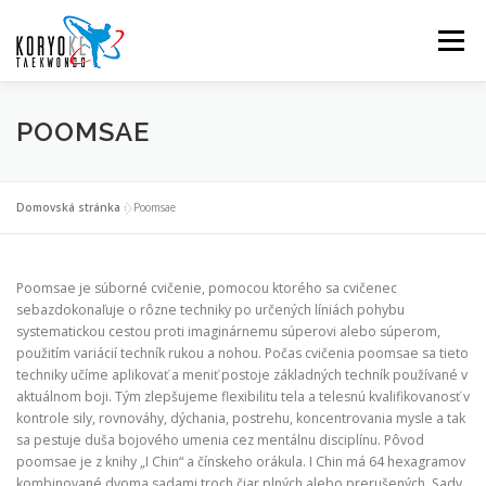
Prejsť
na
Menu
obsah
TRÉNINGY
KALENDÁR
POPLATKY
O NÁS …
POOMSAE
VIAC O TAEKWONDE
BLOG
FAQ
KONTAKT
Domovská stránka
»
Poomsae
GDPR
Poomsae je súborné cvičenie, pomocou ktorého sa cvičenec
sebazdokonaľuje o rôzne techniky po určených líniách pohybu
systematickou cestou proti imaginárnemu súperovi alebo súperom,
použitím variácií techník rukou a nohou. Počas cvičenia poomsae sa tieto
techniky učíme aplikovať a meniť postoje základných techník používané v
aktuálnom boji. Tým zlepšujeme flexibilitu tela a telesnú kvalifikovanosť v
kontrole sily, rovnováhy, dýchania, postrehu, koncentrovania mysle a tak
sa pestuje duša bojového umenia cez mentálnu disciplínu. Pôvod
poomsae je z knihy „I Chin“ a čínskeho orákula. I Chin má 64 hexagramov
kombinované dvoma sadami troch čiar plných alebo prerušených. Sady