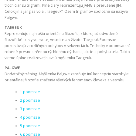
troch čiar sú trigrami. Plné čiary reprezentujú JANG a prerušené JIN.
Celok jin a jang sa volá „Taegeuk“. Osem trigramov spoločne sa nazýva
Palgwe.
TAEGEUK
Reprezentuje najhlbšiu orientálnu filozofiu, z ktorej sú odvodené
filozofické cesty vo svete, vesmíre a v živote. Taegeuk Poomsae
pozostávajú z rozličných pohybov v sekvenciách. Techniky v poomsae sú
robené presne určenou rýchlosťou dýchania, akcie a pohybu tela. Takto
vieme úplne realizovať hlavnú myšlienku Taegeuk.
PALGWE
Dodatočný tréning. Myšlienka Palgwe zahrňuje inú koncepciu starobylej
orientálnej filozofie značenia všetkých fenoménov človeka a vesmíru.
1 poomsae
2 poomsae
3 poomsae
4 poomsae
5 poomsae
6 poomsae