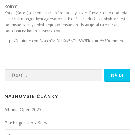
KORYO
Koryo (Kórea) je meno starej kórejskej dynastie. Ľudia z tohto obdobia
sa bránili mongolským agresorom. Ich duša sa odráža v pohyboch tejto
poomsae. Každý pohyb tejto poomsae predstavuje silu a energiu,
potrebnú na kontrolu Mongolov.
https://youtube.com/watch?v=DhHXK5ivTm8%3Ffeature%3Doembed
Hľadať:
NAJNOVŠIE ČLÁNKY
Albania Open 2025
Black tiger cup – Snina